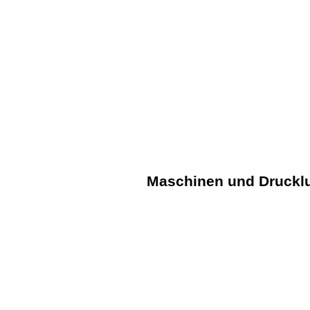
Produkte
Unternehmen
Aktuelles/News
Maschinen und Drucklu
Biegsame Wellen
Mikro-Motoren
Dru