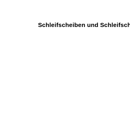
HF Fräsköpfe
PKD Wendeplatten
Schleifscheiben und Schleifs
Schleifscheiben
WALSON
Maschinen + Werkzeuge
Haydnweg 11
8150 Laichingen